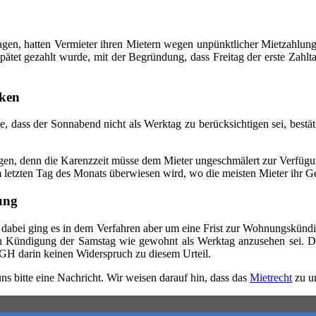
gen, hatten Vermieter ihren Mietern wegen unpünktlicher Mietzahlun
pätet gezahlt wurde, mit der Begründung, dass Freitag der erste Zahlt
nken
te, dass der Sonnabend nicht als Werktag zu berücksichtigen sei, best
gen, denn die Karenzzeit müsse dem Mieter ungeschmälert zur Verfügu
am letzten Tag des Monats überwiesen wird, wo die meisten Mieter ihr 
ung
bei ging es in dem Verfahren aber um eine Frist zur Wohnungskündig
chten Kündigung der Samstag wie gewohnt als Werktag anzusehen sei. 
GH darin keinen Widerspruch zu diesem Urteil.
ns bitte eine Nachricht. Wir weisen darauf hin, dass das
Mietrecht
zu un