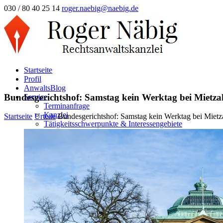
030 / 80 40 25 14
roger.naebig@naebig.de
Startseite
Profil
AnwaltsBlog
Bundesgerichtshof: Samstag kein Werktag bei Mietz
Service
Terminanfrage
Kanzlei
Startseite
Urteile
Bundesgerichtshof: Samstag kein Werktag bei Miet
Tätigkeitsschwerpunkte & Interessengebiete
Erbrecht
Familienrecht
Mietrecht/WEG
Arbeitsrecht
Vertragsrecht/Inkasso
Verkehrsstrafrecht/OWi
Unfallregulierung
Strafrecht/Steuerstrafrecht
Scheidung Online
Frage & Antwort
Ehescheidung