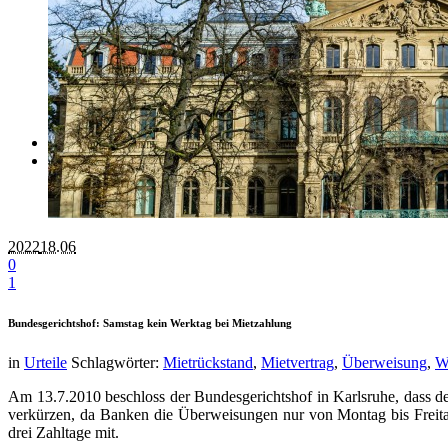
Bußgeld / Strafbefehl Einspruch online
Bußgeldbescheid
Strafbefehl
Unfallregulierung online
Unfallschaden
Personenschaden
Referenzen unserer Mandanten
Datenschutz
Impressum
2022
18.06
0
1
Bundesgerichtshof: Samstag kein Werktag bei Mietzahlung
in
Urteile
Schlagwörter:
Mietrückstand
,
Mietvertrag
,
Überweisung
,
W
Am 13.7.2010 beschloss der Bundesgerichtshof in Karlsruhe, dass de
verkürzen, da Banken die Überweisungen nur von Montag bis Freitag
drei Zahltage mit.