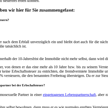
u steuerfrei erben können.
en wir hier für Sie zusammengefasst:
teuern?
er nach dem Erbfall unverzüglich ein und bleibt dort auch für die näc
e tatsächlich ist.
nnerhalb der 10-Jahresfrist die Immobilie nicht mehr selbst, dann wird d
r, von denen er das eine mehr als 10 Jahre bzw. bis zu seinem Verster
er keine Erbschaftssteuer zu entrichten, die fremdvermiete Immobilie u
 versteuern, die den benannten Freibetrag übersteigen. Da er zur Steuerk
partner bei der Erbschaftsteuer?
omosexuelle Partner in einer
eingetragenen Lebenspartnerschaft
, aber n
Jahre selbst bewohnen, dann muss er es wie normales ererbtes Vermögen