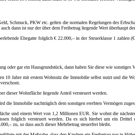
eld, Schmuck, PKW etc. gelten die normalen Regelungen des Erbschafts
 auch dann ist nur der über dem Freibetrag liegende Wert überhaupt der
ebende Ehegatte folglich € 22.000,– in der Steuerklasse 1 zahlen (€ 
ng oder gar ein Hausgrundstück, dann haben Sie diese wie sonstiges V
en 10 Jahre mit erstem Wohnsitz die Immobilie selbst nutzt und die W
 verschont.
er dieser Wohnfläche liegende Anteil versteuert werden.
ird die Immobilie nachträglich dem sonstigen ererbten Vermögen zuges
nfläche und einem Wert von 1,2 Millionen EUR. Sie wohnt die nächsten
en folglich versteuert werden. Da es sich hierbei um ein Drittel
.000,– zu, so dass auch dieser Mehrbetrag steuerfrei bleibt.
geführte mit der Maßgabe, dass den Kindern ein Freibetrag nur in Höhe 