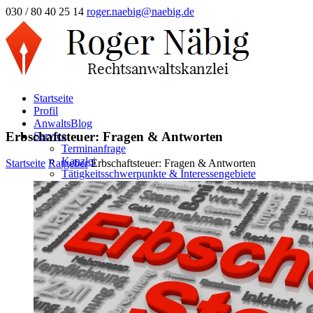
030 / 80 40 25 14
roger.naebig@naebig.de
Startseite
Profil
AnwaltsBlog
Erbschaftsteuer: Fragen & Antworten
Service
Terminanfrage
Kanzlei
Startseite
Ratgeber
Erbschaftsteuer: Fragen & Antworten
Tätigkeitsschwerpunkte & Interessengebiete
Erbrecht
Familienrecht
Mietrecht/WEG
Arbeitsrecht
Vertragsrecht/Inkasso
Verkehrsstrafrecht/OWi
Unfallregulierung
Strafrecht/Steuerstrafrecht
Scheidung Online
Frage & Antwort
Ehescheidung