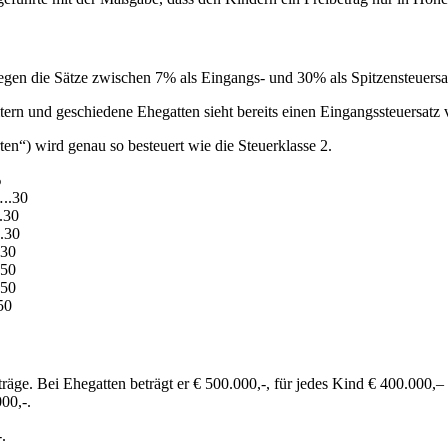
iegen die Sätze zwischen 7% als Eingangs- und 30% als Spitzensteuersa
ern und geschiedene Ehegatten sieht bereits einen Eingangssteuersatz 
en“) wird genau so besteuert wie die Steuerklasse 2.
%
.30
30
30
30
50
50
50
eträge. Bei Ehegatten beträgt er € 500.000,-, für jedes Kind € 400.000
000,-.
.