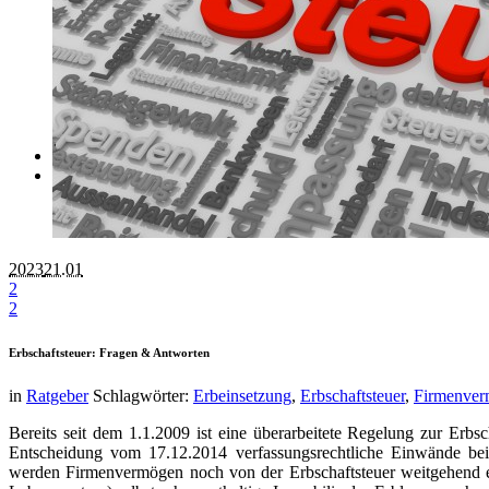
Bußgeld / Strafbefehl Einspruch online
Bußgeldbescheid
Strafbefehl
Unfallregulierung online
Unfallschaden
Personenschaden
Referenzen unserer Mandanten
Datenschutz
Impressum
2023
21.01
2
2
Erbschaftsteuer: Fragen & Antworten
in
Ratgeber
Schlagwörter:
Erbeinsetzung
,
Erbschaftsteuer
,
Firmenve
Bereits seit dem 1.1.2009 ist eine überarbeitete Regelung zur Erb
Entscheidung vom 17.12.2014 verfassungsrechtliche Einwände bei 
werden Firmenvermögen noch von der Erbschaftsteuer weitgehend en