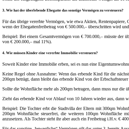
3. Wie hat der überlebende Ehegatte das sonstige Vermögen zu versteuern?
Für das übrige vererbte Vermögen, wie etwa Aktien, Rentenpapiere, G
wenn der Ehegattenfreibetrag von € 500.000,– überschritten wird und
Beispiel
: Bei einem Gesamtvermögen von € 700.000,– müsste der überl
von € 200.000,– mal 11%).
4. Wie müssen Kinder eine vererbte Immobilie versteuern?
Soweit Kinder eine Immobilie erben, sei es nun eine Eigentumswohnu
Keine Regel ohne Ausnahme
: Wenn das erbende Kind für die nächst
200qm beträgt, dann bleibt das erbende Kind von der Erbschaftsteuer
Sollte die Wohnfläche mehr als 200qm betragen, dann muss nur die üb
Zieht das erbende Kind vor Ablauf von 10 Jahren wieder aus, dann w
Beispiel
: Die Tochter erbt die Stadtvilla der Eltern mit 300qm Woh
200qm Wohnfläche steuerfrei, die weiteren 100qm Wohnfläche müss
anzusetzen. Als Tochter steht ihr aber auch ein Freibetrag i.H.v. € 400
Für das sonstige „bewegliche“ Vermögen gilt das unter 3. bereits Aus