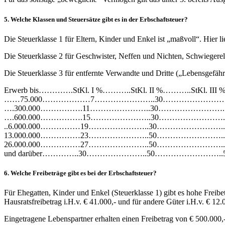
5. Welche Klassen und Steuersätze gibt es in der Erbschaftsteuer?
Die
Steuerklasse 1
für Eltern, Kinder und Enkel ist „maßvoll“. Hier l
Die
Steuerklasse 2
für Geschwister, Neffen und Nichten, Schwiegerelt
Die
Steuerklasse 3
für entfernte Verwandte und Dritte („Lebensgefährt
Erwerb bis………….StKl. I %………..StKl. II %………..StKl. III 
……75.000………………7…………………..30…………………….
….300.000…………….11…………………..30……………………..
….600.000…………….15…………………..30……………………..
..6.000.000……………19…………………..30……………………..
13.000.000……………23…………………..50……………………..
26.000.000……………27…………………..50……………………..
und darüber…………..30…………………..50……………………..
6. Welche Freibeträge gibt es bei der Erbschaftsteuer?
Für Ehegatten, Kinder und Enkel (Steuerklasse 1) gibt es hohe Freib
Hausratsfreibetrag i.H.v. € 41.000,- und für andere Güter i.H.v. € 12.
Eingetragene Lebenspartner erhalten einen Freibetrag von € 500.000,-