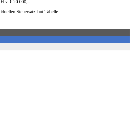
.H.v. € 20.000,–.
iduellen Steuersatz laut Tabelle.