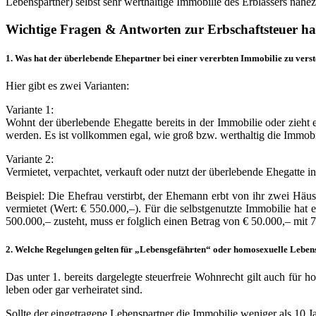
Lebenspartner) selbst sehr werthaltige Immobilie des Erblassers nahez
Wichtige Fragen & Antworten zur Erbschaftsteuer hab
1. Was hat der überlebende Ehepartner bei einer vererbten Immobilie zu vers
Hier gibt es zwei Varianten:
Variante 1
:
Wohnt der überlebende Ehegatte bereits in der Immobilie oder zieht 
werden. Es ist vollkommen egal, wie groß bzw. werthaltig die Immobili
Variante 2
:
Vermietet, verpachtet, verkauft oder nutzt der überlebende Ehegatte i
Beispiel
: Die Ehefrau verstirbt, der Ehemann erbt von ihr zwei Häuse
vermietet (Wert: € 550.000,–). Für die selbstgenutzte Immobilie hat 
500.000,– zusteht, muss er folglich einen Betrag von € 50.000,– mit 7%
2. Welche Regelungen gelten für „Lebensgefährten“ oder homosexuelle Lebens
Das unter 1. bereits dargelegte steuerfreie Wohnrecht gilt auch für h
leben oder gar verheiratet sind.
Sollte der eingetragene Lebenspartner die Immobilie weniger als 10 