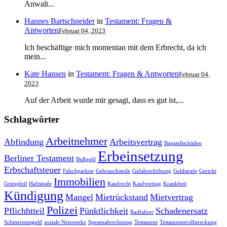
Anwalt...
Hannes Bartschneider
in
Testament: Fragen &
Antworten
Februar 04, 2023
Ich beschäftige mich momentan mit dem Erbrecht, da ich
mein...
Kate Hansen
in
Testament: Fragen & Antworten
Februar 04,
2023
Auf der Arbeit wurde mir gesagt, dass es gut ist,...
Schlagwörter
Arbeitnehmer
Abfindung
Arbeitsvertrag
Bagatellschäden
Erbeinsetzung
Berliner Testament
Bußgeld
Erbschaftsteuer
Falschparken
Gebrauchsteile
Gefahrerhöhung
Geldstrafe
Gericht
Immobilien
Grünpfeil
Haftstrafe
Kaufrecht
Kaufvertrag
Krankheit
Kündigung
Mangel
Mietrückstand
Mietvertrag
Polizei
Pflichhtteil
Pünktlichkeit
Schadenersatz
Radfahrer
Schmerzensgeld
soziale Netzwerke
Spesenabrechnung
Testament
Testamentsvollstreckung