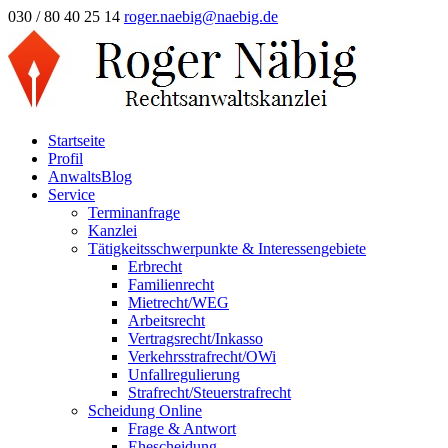
030 / 80 40 25 14
roger.naebig@naebig.de
Startseite
Profil
AnwaltsBlog
Service
Terminanfrage
Kanzlei
Tätigkeitsschwerpunkte & Interessengebiete
Erbrecht
Familienrecht
Mietrecht/WEG
Arbeitsrecht
Vertragsrecht/Inkasso
Verkehrsstrafrecht/OWi
Unfallregulierung
Strafrecht/Steuerstrafrecht
Scheidung Online
Frage & Antwort
Ehescheidung