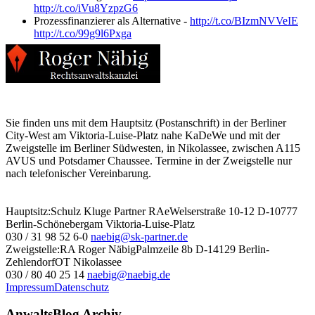
http://t.co/iVu8YzpzG6
Prozessfinanzierer als Alternative -
http://t.co/BIzmNVVeIE
http://t.co/99g9l6Pxga
Sie finden uns mit dem Hauptsitz (Postanschrift) in der Berliner
City-West am Viktoria-Luise-Platz nahe KaDeWe und mit der
Zweigstelle im Berliner Südwesten, in Nikolassee, zwischen A115
AVUS und Potsdamer Chaussee. Termine in der Zweigstelle nur
nach telefonischer Vereinbarung.
Hauptsitz:
Schulz Kluge Partner RAe
Welserstraße 10-12
D-10777
Berlin-Schöneberg
am Viktoria-Luise-Platz
030 / 31 98 52 6-0
naebig@sk-partner.de
Zweigstelle:
RA Roger Näbig
Palmzeile 8b
D-14129 Berlin-
Zehlendorf
OT Nikolassee
030 / 80 40 25 14
naebig@naebig.de
Impressum
Datenschutz
AnwaltsBlog Archiv