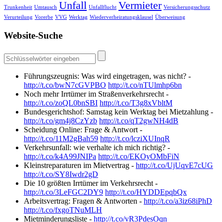
Unfall
Vermieter
Trunkenheit
Umtausch
Unfallflucht
Versicherungsschutz
Verurteilung
Vorerbe
VVG
Werktag
Wiederverheiratungsklausel
Überweisung
Website-Suche
Führungszeugnis: Was wird eingetragen, was nicht? -
http://t.co/bwN7cGVPBO
http://t.co/nTUlmhp6bn
Noch mehr Irrtümer im Straßenverkehrsrecht -
http://t.co/zoQL0bnSBI
http://t.co/T3g8xVbltM
Bundesgerichtshof: Samstag kein Werktag bei Mietzahlung -
http://t.co/gm4j8CzYzb
http://t.co/qT2gwNH4dB
Scheidung Online: Frage & Antwort -
http://t.co/11M2gBah59
http://t.co/lcziXUInqR
Verkehrsunfall: wie verhalte ich mich richtig? -
http://t.co/k4A99JNIPa
http://t.co/EKOyOMbFiN
Kleinstreparaturen im Mietvertrag -
http://t.co/UjUqvE7cUG
http://t.co/SY8Iwdr2gD
Die 10 größten Irrtümer im Verkehrsrecht -
http://t.co/3LeFGC2DY9
http://t.co/HYDDEpqbQx
Arbeitsvertrag: Fragen & Antworten -
http://t.co/a3iz68iPhD
http://t.co/fxgoTNuMLH
Mietminderungsliste -
http://t.co/vR3PdesOqn