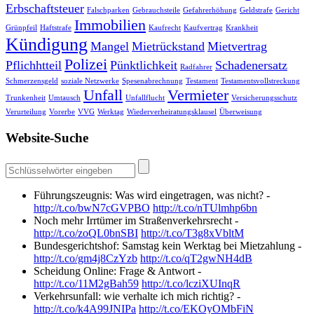
Erbschaftsteuer
Falschparken
Gebrauchsteile
Gefahrerhöhung
Geldstrafe
Gericht
Immobilien
Grünpfeil
Haftstrafe
Kaufrecht
Kaufvertrag
Krankheit
Kündigung
Mangel
Mietrückstand
Mietvertrag
Polizei
Pflichhtteil
Pünktlichkeit
Schadenersatz
Radfahrer
Schmerzensgeld
soziale Netzwerke
Spesenabrechnung
Testament
Testamentsvollstreckung
Unfall
Vermieter
Trunkenheit
Umtausch
Unfallflucht
Versicherungsschutz
Verurteilung
Vorerbe
VVG
Werktag
Wiederverheiratungsklausel
Überweisung
Website-Suche
Führungszeugnis: Was wird eingetragen, was nicht? -
http://t.co/bwN7cGVPBO
http://t.co/nTUlmhp6bn
Noch mehr Irrtümer im Straßenverkehrsrecht -
http://t.co/zoQL0bnSBI
http://t.co/T3g8xVbltM
Bundesgerichtshof: Samstag kein Werktag bei Mietzahlung -
http://t.co/gm4j8CzYzb
http://t.co/qT2gwNH4dB
Scheidung Online: Frage & Antwort -
http://t.co/11M2gBah59
http://t.co/lcziXUInqR
Verkehrsunfall: wie verhalte ich mich richtig? -
http://t.co/k4A99JNIPa
http://t.co/EKOyOMbFiN