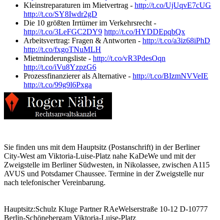
Kleinstreparaturen im Mietvertrag -
http://t.co/UjUqvE7cUG
http://t.co/SY8Iwdr2gD
Die 10 größten Irrtümer im Verkehrsrecht -
http://t.co/3LeFGC2DY9
http://t.co/HYDDEpqbQx
Arbeitsvertrag: Fragen & Antworten -
http://t.co/a3iz68iPhD
http://t.co/fxgoTNuMLH
Mietminderungsliste -
http://t.co/vR3PdesOqn
http://t.co/iVu8YzpzG6
Prozessfinanzierer als Alternative -
http://t.co/BIzmNVVeIE
http://t.co/99g9l6Pxga
Sie finden uns mit dem Hauptsitz (Postanschrift) in der Berliner
City-West am Viktoria-Luise-Platz nahe KaDeWe und mit der
Zweigstelle im Berliner Südwesten, in Nikolassee, zwischen A115
AVUS und Potsdamer Chaussee. Termine in der Zweigstelle nur
nach telefonischer Vereinbarung.
Hauptsitz:
Schulz Kluge Partner RAe
Welserstraße 10-12
D-10777
Berlin-Schöneberg
am Viktoria-Luise-Platz