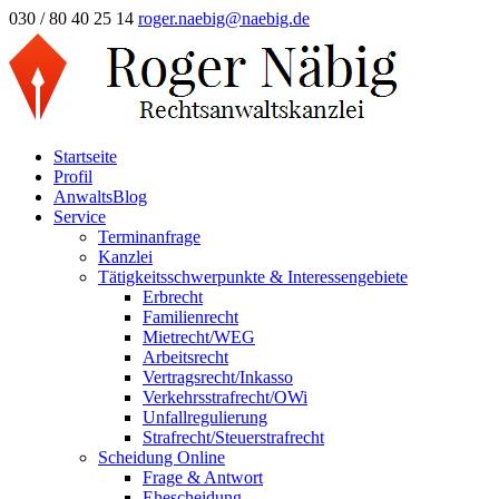
030 / 80 40 25 14
roger.naebig@naebig.de
Startseite
Profil
AnwaltsBlog
Service
Terminanfrage
Kanzlei
Tätigkeitsschwerpunkte & Interessengebiete
Erbrecht
Familienrecht
Mietrecht/WEG
Arbeitsrecht
Vertragsrecht/Inkasso
Verkehrsstrafrecht/OWi
Unfallregulierung
Strafrecht/Steuerstrafrecht
Scheidung Online
Frage & Antwort
Ehescheidung