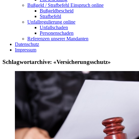
Bußgeld / Strafbefehl Einspruch online
Bußgeldbescheid
Strafbefehl
Unfallregulierung online
Unfallschaden
Personenschaden
Referenzen unserer Mandanten
Datenschutz
Impressum
Schlagwortarchive: «Versicherungsschutz»