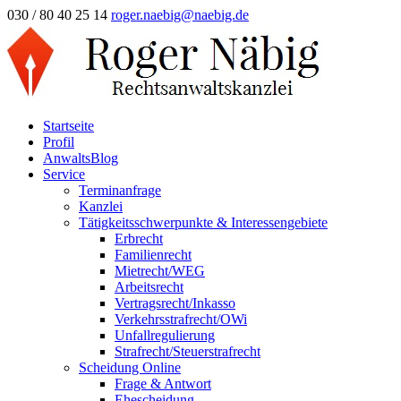
030 / 80 40 25 14
roger.naebig@naebig.de
Startseite
Profil
AnwaltsBlog
Service
Terminanfrage
Kanzlei
Tätigkeitsschwerpunkte & Interessengebiete
Erbrecht
Familienrecht
Mietrecht/WEG
Arbeitsrecht
Vertragsrecht/Inkasso
Verkehrsstrafrecht/OWi
Unfallregulierung
Strafrecht/Steuerstrafrecht
Scheidung Online
Frage & Antwort
Ehescheidung