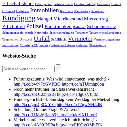
Erbschaftsteuer
Falschparken
Gebrauchsteile
Gefahrerhöhung
Geldstrafe
Gericht
Immobilien
Grünpfeil
Haftstrafe
Kaufrecht
Kaufvertrag
Krankheit
Kündigung
Mangel
Mietrückstand
Mietvertrag
Polizei
Pflichhtteil
Pünktlichkeit
Schadenersatz
Radfahrer
Schmerzensgeld
soziale Netzwerke
Spesenabrechnung
Testament
Testamentsvollstreckung
Unfall
Vermieter
Trunkenheit
Umtausch
Unfallflucht
Versicherungsschutz
Verurteilung
Vorerbe
VVG
Werktag
Wiederverheiratungsklausel
Überweisung
Website-Suche
Führungszeugnis: Was wird eingetragen, was nicht? -
http://t.co/bwN7cGVPBO
http://t.co/nTUlmhp6bn
Noch mehr Irrtümer im Straßenverkehrsrecht -
http://t.co/zoQL0bnSBI
http://t.co/T3g8xVbltM
Bundesgerichtshof: Samstag kein Werktag bei Mietzahlung -
http://t.co/gm4j8CzYzb
http://t.co/qT2gwNH4dB
Scheidung Online: Frage & Antwort -
http://t.co/11M2gBah59
http://t.co/lcziXUInqR
Verkehrsunfall: wie verhalte ich mich richtig? -
http://t.co/k4A99JNIPa
http://t.co/EKOyOMbFiN