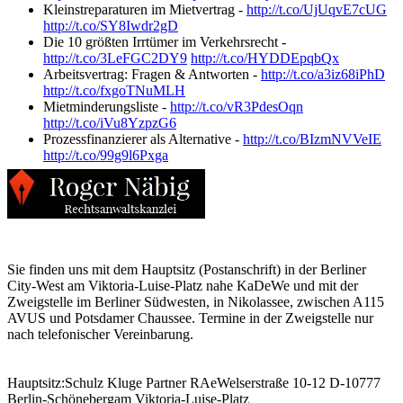
Kleinstreparaturen im Mietvertrag -
http://t.co/UjUqvE7cUG
http://t.co/SY8Iwdr2gD
Die 10 größten Irrtümer im Verkehrsrecht -
http://t.co/3LeFGC2DY9
http://t.co/HYDDEpqbQx
Arbeitsvertrag: Fragen & Antworten -
http://t.co/a3iz68iPhD
http://t.co/fxgoTNuMLH
Mietminderungsliste -
http://t.co/vR3PdesOqn
http://t.co/iVu8YzpzG6
Prozessfinanzierer als Alternative -
http://t.co/BIzmNVVeIE
http://t.co/99g9l6Pxga
Sie finden uns mit dem Hauptsitz (Postanschrift) in der Berliner
City-West am Viktoria-Luise-Platz nahe KaDeWe und mit der
Zweigstelle im Berliner Südwesten, in Nikolassee, zwischen A115
AVUS und Potsdamer Chaussee. Termine in der Zweigstelle nur
nach telefonischer Vereinbarung.
Hauptsitz:
Schulz Kluge Partner RAe
Welserstraße 10-12
D-10777
Berlin-Schöneberg
am Viktoria-Luise-Platz