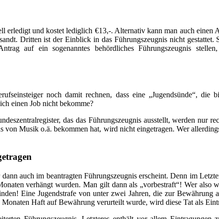
l erledigt und kostet lediglich €13,-. Alternativ kann man auch einen 
dt. Dritten ist der Einblick in das Führungszeugnis nicht gestattet
Antrag auf ein sogenanntes behördliches Führungszeugnis stellen,
rufseinsteiger noch damit rechnen, dass eine „Jugendsünde“, die bi
 ich einen Job nicht bekomme?
eszentralregister, das das Führungszeugnis ausstellt, werden nur re
 von Musik o.ä. bekommen hat, wird nicht eingetragen. Wer allerdin
getragen
er dann auch im beantragten Führungszeugnis erscheint. Denn im Letzter
i Monaten verhängt wurden. Man gilt dann als „vorbestraft“! Wer also
finden! Eine Jugendstrafe von unter zwei Jahren, die zur Bewährung a
s Monaten Haft auf Bewährung verurteilt wurde, wird diese Tat als Ein
rten Führungszeugnis. Letzteres enthält vor allem Eintragungen zu 