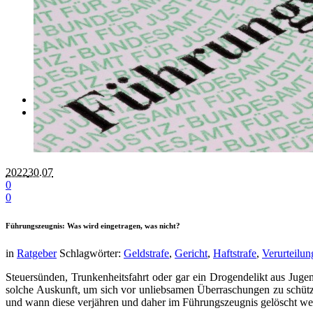
Bußgeld / Strafbefehl Einspruch online
Bußgeldbescheid
Strafbefehl
Unfallregulierung online
Unfallschaden
Personenschaden
Referenzen unserer Mandanten
Datenschutz
Impressum
2022
30.07
0
0
Führungszeugnis: Was wird eingetragen, was nicht?
in
Ratgeber
Schlagwörter:
Geldstrafe
,
Gericht
,
Haftstrafe
,
Verurteilun
Steuersünden, Trunkenheitsfahrt oder gar ein Drogendelikt aus Jug
solche Auskunft, um sich vor unliebsamen Überraschungen zu schütze
und wann diese verjähren und daher im Führungszeugnis gelöscht we