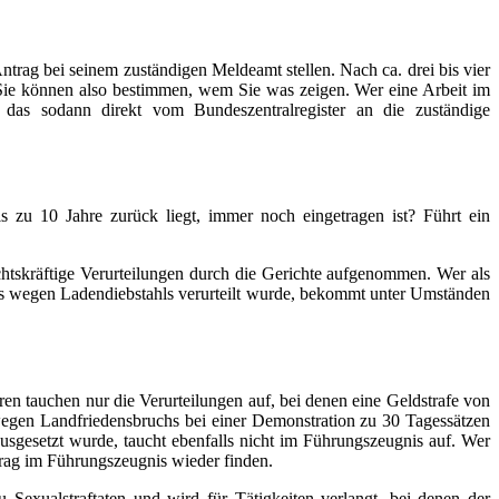
Antrag bei seinem zuständigen Meldeamt stellen. Nach ca. drei bis vier
. Sie können also bestimmen, wem Sie was zeigen. Wer eine Arbeit im
 das sodann direkt vom Bundeszentralregister an die zuständige
s zu 10 Jahre zurück liegt, immer noch eingetragen ist? Führt ein
chtskräftige Verurteilungen durch die Gerichte aufgenommen. Wer als
gs wegen Ladendiebstahls verurteilt wurde, bekommt unter Umständen
en tauchen nur die Verurteilungen auf, bei denen eine Geldstrafe von
 wegen Landfriedensbruchs bei einer Demonstration zu 30 Tagessätzen
usgesetzt wurde, taucht ebenfalls nicht im Führungszeugnis auf. Wer
trag im Führungszeugnis wieder finden.
Sexualstraftaten und wird für Tätigkeiten verlangt, bei denen der