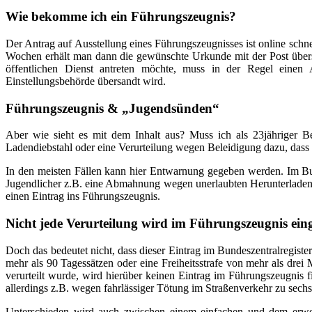
Wie bekomme ich ein Führungszeugnis?
Der Antrag auf Ausstellung eines Führungszeugnisses ist online schnel
Wochen erhält man dann die gewünschte Urkunde mit der Post übersan
öffentlichen Dienst antreten möchte, muss in der Regel einen 
Einstellungsbehörde übersandt wird.
Führungszeugnis & „Jugendsünden“
Aber wie sieht es mit dem Inhalt aus? Muss ich als 23jähriger Be
Ladendiebstahl oder eine Verurteilung wegen Beleidigung dazu, dass
In den meisten Fällen kann hier Entwarnung gegeben werden. Im Bund
Jugendlicher z.B. eine Abmahnung wegen unerlaubten Herunterladens
einen Eintrag ins Führungszeugnis.
Nicht jede Verurteilung wird im Führungszeugnis ein
Doch das bedeutet nicht, dass dieser Eintrag im Bundeszentralregist
mehr als 90 Tagessätzen oder eine Freiheitsstrafe von mehr als dre
verurteilt wurde, wird hierüber keinen Eintrag im Führungszeugnis 
allerdings z.B. wegen fahrlässiger Tötung im Straßenverkehr zu sech
Unterschieden wird auch zwischen einem einfachen und dem erweite