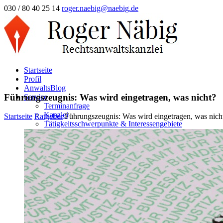
030 / 80 40 25 14
roger.naebig@naebig.de
Startseite
Profil
AnwaltsBlog
Führungszeugnis: Was wird eingetragen, was nicht?
Service
Terminanfrage
Kanzlei
Startseite
Ratgeber
Führungszeugnis: Was wird eingetragen, was nich
Tätigkeitsschwerpunkte & Interessengebiete
Erbrecht
Familienrecht
Mietrecht/WEG
Arbeitsrecht
Vertragsrecht/Inkasso
Verkehrsstrafrecht/OWi
Unfallregulierung
Strafrecht/Steuerstrafrecht
Scheidung Online
Frage & Antwort
Ehescheidung