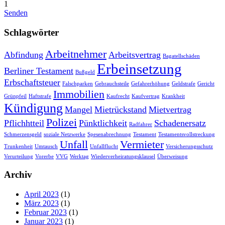
1
Senden
Schlagwörter
Arbeitnehmer
Abfindung
Arbeitsvertrag
Bagatellschäden
Erbeinsetzung
Berliner Testament
Bußgeld
Erbschaftsteuer
Falschparken
Gebrauchsteile
Gefahrerhöhung
Geldstrafe
Gericht
Immobilien
Grünpfeil
Haftstrafe
Kaufrecht
Kaufvertrag
Krankheit
Kündigung
Mangel
Mietrückstand
Mietvertrag
Polizei
Pflichhtteil
Pünktlichkeit
Schadenersatz
Radfahrer
Schmerzensgeld
soziale Netzwerke
Spesenabrechnung
Testament
Testamentsvollstreckung
Unfall
Vermieter
Trunkenheit
Umtausch
Unfallflucht
Versicherungsschutz
Verurteilung
Vorerbe
VVG
Werktag
Wiederverheiratungsklausel
Überweisung
Archiv
April 2023
(1)
März 2023
(1)
Februar 2023
(1)
Januar 2023
(1)