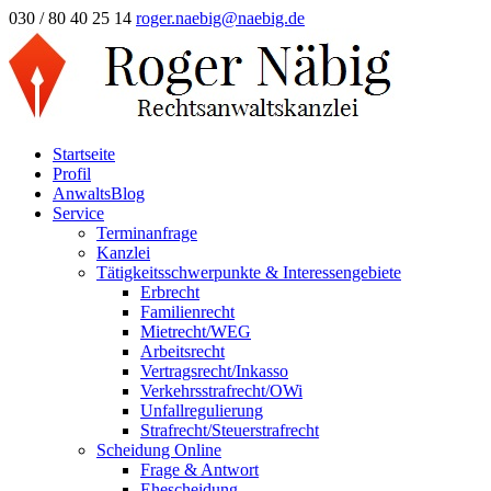
030 / 80 40 25 14
roger.naebig@naebig.de
Startseite
Profil
AnwaltsBlog
Service
Terminanfrage
Kanzlei
Tätigkeitsschwerpunkte & Interessengebiete
Erbrecht
Familienrecht
Mietrecht/WEG
Arbeitsrecht
Vertragsrecht/Inkasso
Verkehrsstrafrecht/OWi
Unfallregulierung
Strafrecht/Steuerstrafrecht
Scheidung Online
Frage & Antwort
Ehescheidung