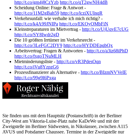
http://t.co/gm4j8CzYzb
http://t.co/qT2gwNH4dB
Scheidung Online: Frage & Antwort -
http://t.co/11M2gBah59
http://t.co/lcziXUInqR
Verkehrsunfall: wie verhalte ich mich richtig? -
http://t.co/k4A99JNIPa
http://t.co/EKOyOMbFiN
Kleinstreparaturen im Mietvertrag -
http://t.co/UjUqvE7cUG
http://t.co/SY8Iwdr2gD
Die 10 größten Irrtümer im Verkehrsrecht -
http://t.co/3LeFGC2DY9
http://t.co/HYDDEpqbQx
Arbeitsvertrag: Fragen & Antworten -
http://t.co/a3iz68iPhD
http://t.co/fxgoTNuMLH
Mietminderungsliste -
http://t.co/vR3PdesOqn
http://t.co/iVu8YzpzG6
Prozessfinanzierer als Alternative -
http://t.co/BIzmNVVeIE
http://t.co/99g9l6Pxga
Sie finden uns mit dem Hauptsitz (Postanschrift) in der Berliner
City-West am Viktoria-Luise-Platz nahe KaDeWe und mit der
Zweigstelle im Berliner Südwesten, in Nikolassee, zwischen A115
AVUS und Potsdamer Chaussee. Termine in der Zweigstelle nur