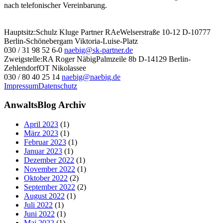
nach telefonischer Vereinbarung.
Hauptsitz:
Schulz Kluge Partner RAe
Welserstraße 10-12
D-10777
Berlin-Schöneberg
am Viktoria-Luise-Platz
030 / 31 98 52 6-0
naebig@sk-partner.de
Zweigstelle:
RA Roger Näbig
Palmzeile 8b
D-14129 Berlin-
Zehlendorf
OT Nikolassee
030 / 80 40 25 14
naebig@naebig.de
Impressum
Datenschutz
AnwaltsBlog Archiv
April 2023
(1)
März 2023
(1)
Februar 2023
(1)
Januar 2023
(1)
Dezember 2022
(1)
November 2022
(1)
Oktober 2022
(2)
September 2022
(2)
August 2022
(1)
Juli 2022
(1)
Juni 2022
(1)
Mai 2022
(1)