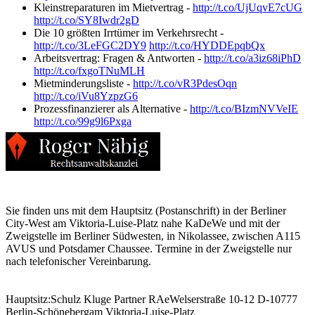
Kleinstreparaturen im Mietvertrag -
http://t.co/UjUqvE7cUG
http://t.co/SY8Iwdr2gD
Die 10 größten Irrtümer im Verkehrsrecht -
http://t.co/3LeFGC2DY9
http://t.co/HYDDEpqbQx
Arbeitsvertrag: Fragen & Antworten -
http://t.co/a3iz68iPhD
http://t.co/fxgoTNuMLH
Mietminderungsliste -
http://t.co/vR3PdesOqn
http://t.co/iVu8YzpzG6
Prozessfinanzierer als Alternative -
http://t.co/BIzmNVVeIE
http://t.co/99g9l6Pxga
Sie finden uns mit dem Hauptsitz (Postanschrift) in der Berliner
City-West am Viktoria-Luise-Platz nahe KaDeWe und mit der
Zweigstelle im Berliner Südwesten, in Nikolassee, zwischen A115
AVUS und Potsdamer Chaussee. Termine in der Zweigstelle nur
nach telefonischer Vereinbarung.
Hauptsitz:
Schulz Kluge Partner RAe
Welserstraße 10-12
D-10777
Berlin-Schöneberg
am Viktoria-Luise-Platz