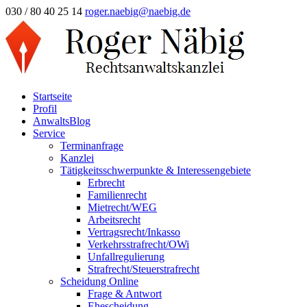
030 / 80 40 25 14
roger.naebig@naebig.de
Startseite
Profil
AnwaltsBlog
Service
Terminanfrage
Kanzlei
Tätigkeitsschwerpunkte & Interessengebiete
Erbrecht
Familienrecht
Mietrecht/WEG
Arbeitsrecht
Vertragsrecht/Inkasso
Verkehrsstrafrecht/OWi
Unfallregulierung
Strafrecht/Steuerstrafrecht
Scheidung Online
Frage & Antwort
Ehescheidung