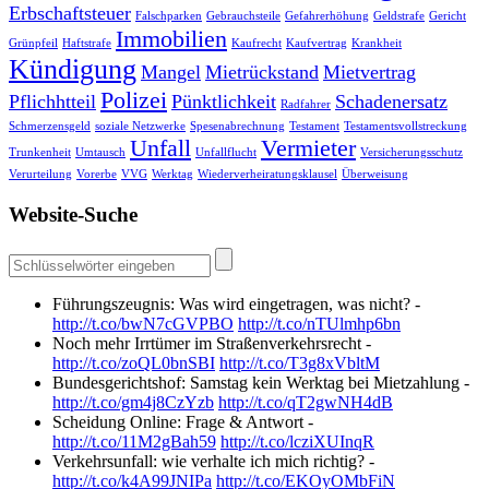
Erbschaftsteuer
Falschparken
Gebrauchsteile
Gefahrerhöhung
Geldstrafe
Gericht
Immobilien
Grünpfeil
Haftstrafe
Kaufrecht
Kaufvertrag
Krankheit
Kündigung
Mangel
Mietrückstand
Mietvertrag
Polizei
Pflichhtteil
Pünktlichkeit
Schadenersatz
Radfahrer
Schmerzensgeld
soziale Netzwerke
Spesenabrechnung
Testament
Testamentsvollstreckung
Unfall
Vermieter
Trunkenheit
Umtausch
Unfallflucht
Versicherungsschutz
Verurteilung
Vorerbe
VVG
Werktag
Wiederverheiratungsklausel
Überweisung
Website-Suche
Führungszeugnis: Was wird eingetragen, was nicht? -
http://t.co/bwN7cGVPBO
http://t.co/nTUlmhp6bn
Noch mehr Irrtümer im Straßenverkehrsrecht -
http://t.co/zoQL0bnSBI
http://t.co/T3g8xVbltM
Bundesgerichtshof: Samstag kein Werktag bei Mietzahlung -
http://t.co/gm4j8CzYzb
http://t.co/qT2gwNH4dB
Scheidung Online: Frage & Antwort -
http://t.co/11M2gBah59
http://t.co/lcziXUInqR
Verkehrsunfall: wie verhalte ich mich richtig? -
http://t.co/k4A99JNIPa
http://t.co/EKOyOMbFiN