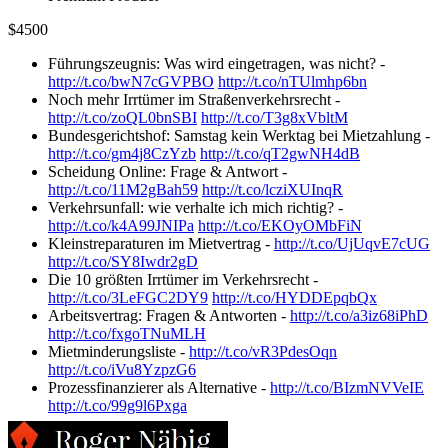
$
45
00
Führungszeugnis: Was wird eingetragen, was nicht? -
http://t.co/bwN7cGVPBO
http://t.co/nTUlmhp6bn
Noch mehr Irrtümer im Straßenverkehrsrecht -
http://t.co/zoQL0bnSBI
http://t.co/T3g8xVbltM
Bundesgerichtshof: Samstag kein Werktag bei Mietzahlung -
http://t.co/gm4j8CzYzb
http://t.co/qT2gwNH4dB
Scheidung Online: Frage & Antwort -
http://t.co/11M2gBah59
http://t.co/lcziXUInqR
Verkehrsunfall: wie verhalte ich mich richtig? -
http://t.co/k4A99JNIPa
http://t.co/EKOyOMbFiN
Kleinstreparaturen im Mietvertrag -
http://t.co/UjUqvE7cUG
http://t.co/SY8Iwdr2gD
Die 10 größten Irrtümer im Verkehrsrecht -
http://t.co/3LeFGC2DY9
http://t.co/HYDDEpqbQx
Arbeitsvertrag: Fragen & Antworten -
http://t.co/a3iz68iPhD
http://t.co/fxgoTNuMLH
Mietminderungsliste -
http://t.co/vR3PdesOqn
http://t.co/iVu8YzpzG6
Prozessfinanzierer als Alternative -
http://t.co/BIzmNVVeIE
http://t.co/99g9l6Pxga