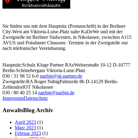
Sie finden uns mit dem Hauptsitz (Postanschrift) in der Berliner
City-West am Viktoria-Luise-Platz nahe KaDeWe und mit der
Zweigstelle im Berliner Südwesten, in Nikolassee, zwischen A115
AVUS und Potsdamer Chaussee. Termine in der Zweigstelle nur
nach telefonischer Vereinbarung.
Hauptsitz:
Schulz Kluge Partner RAe
Welserstraße 10-12
D-10777
Berlin-Schöneberg
am Viktoria-Luise-Platz
030 / 31 98 52 6-0
naebig@sk-partner.de
Zweigstelle:
RA Roger Näbig
Palmzeile 8b
D-14129 Berlin-
Zehlendorf
OT Nikolassee
030 / 80 40 25 14
naebig@naebig.de
Impressum
Datenschutz
AnwaltsBlog Archiv
April 2023
(1)
März 2023
(1)
Februar 2023
(1)