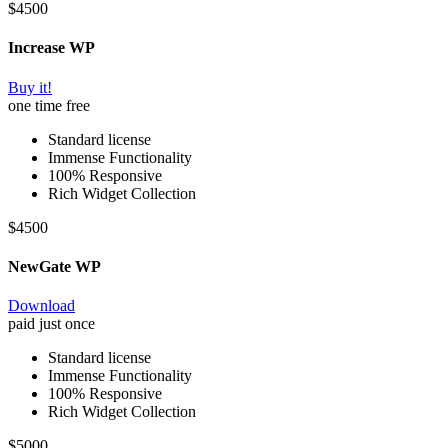
$
45
00
Increase WP
Buy it!
one time free
Standard license
Immense Functionality
100% Responsive
Rich Widget Collection
$
45
00
NewGate WP
Download
paid just once
Standard license
Immense Functionality
100% Responsive
Rich Widget Collection
$
50
00