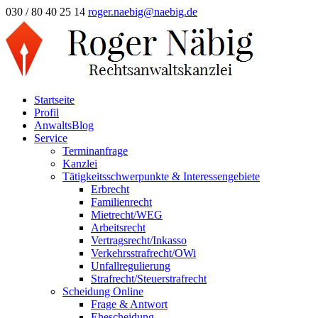
030 / 80 40 25 14
roger.naebig@naebig.de
Startseite
Profil
AnwaltsBlog
Service
Terminanfrage
Kanzlei
Tätigkeitsschwerpunkte & Interessengebiete
Erbrecht
Familienrecht
Mietrecht/WEG
Arbeitsrecht
Vertragsrecht/Inkasso
Verkehrsstrafrecht/OWi
Unfallregulierung
Strafrecht/Steuerstrafrecht
Scheidung Online
Frage & Antwort
Ehescheidung